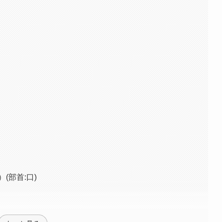
(部首:口)