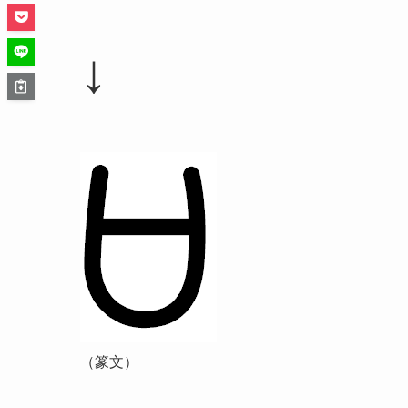
↓
（篆文）