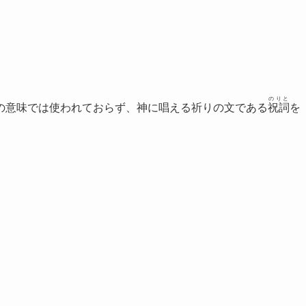
のりと
の意味では使われておらず、神に唱える祈りの文である
祝詞
を