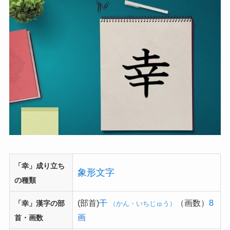
「幸」成り立ち
象形文字
の種類
(部首)
干
（画数）
8
「幸」漢字の部
（かん・いちじゅう）
画
首・画数