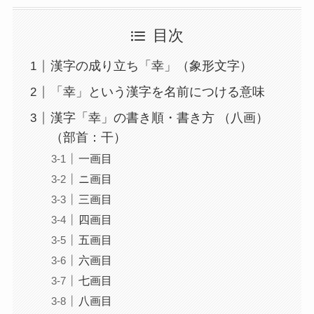
目次
漢字の成り立ち「幸」（象形文字）
「幸」という漢字を名前につける意味
漢字「幸」の書き順・書き方 （八画）
（部首：干）
一画目
ニ画目
三画目
四画目
五画目
六画目
七画目
八画目