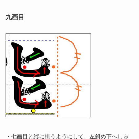
九画目
・七画目と縦に揃うようにして、左斜め下へしゅ