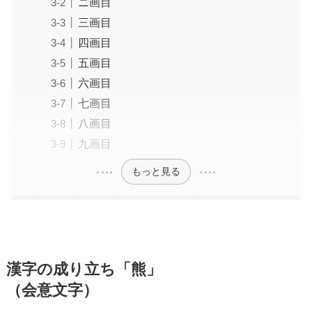
ニ画目
三画目
四画目
五画目
六画目
七画目
八画目
九画目
もっと見る
漢字の成り立ち「熊」
（会意文字）