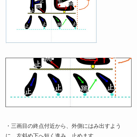
・三画目の終点付近から、外側にはみ出すよう
に、左斜め下へ短く進み、止めます。