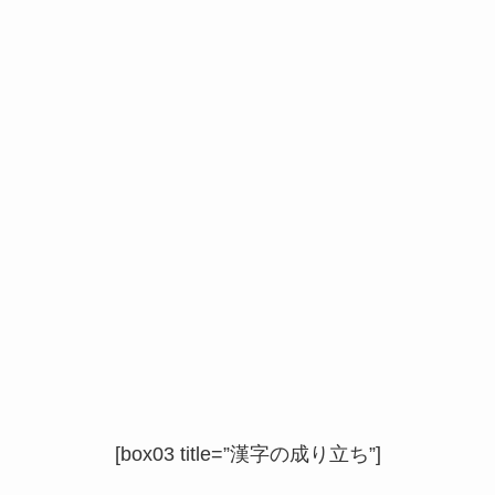
[box03 title=”漢字の成り立ち”]