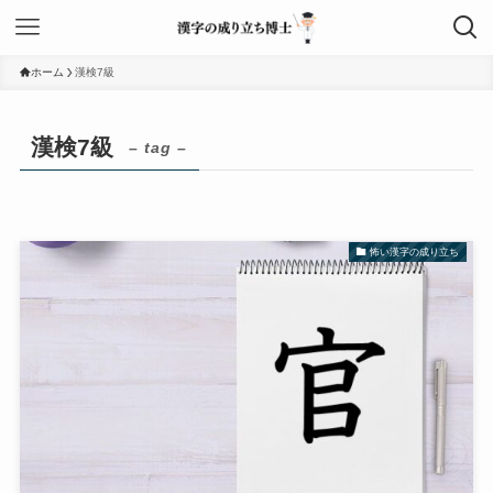
ホーム
漢検7級
漢検7級
– tag –
怖い漢字の成り立ち